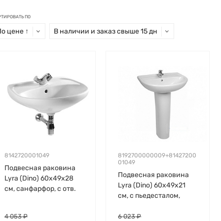
РТИРОВАТЬ ПО
По цене ↑
В наличии и заказ свыше 15 дн
8142720001049
8192700000009+81427200
01049
Подвесная раковина
Подвесная раковина
Lyrа (Dino) 60х49х28
Lyrа (Dino) 60х49х21
см, санфарфор, с отв.
см, с пьедесталом,
под смеситель
санфарфор
4 053 ₽
6 023 ₽