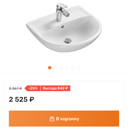
-25%
Выгода 842 ₽
3 367 ₽
2 525 ₽
В корзину