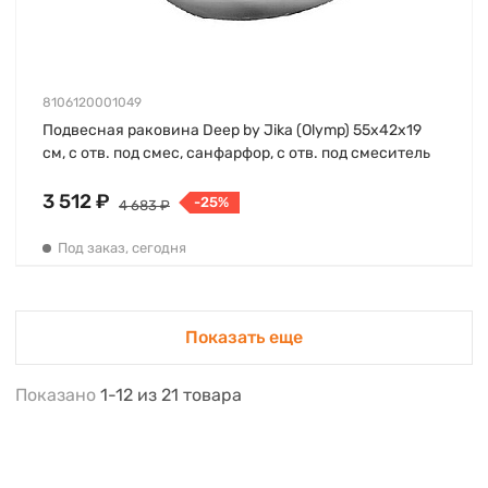
8106120001049
Подвесная раковина Deep by Jika (Olymp) 55х42х19
см, с отв. под смес, санфарфор, с отв. под смеситель
3 512 ₽
-25%
4 683 ₽
Под заказ, сегодня
Показать еще
Показано
1-12
из
21
товара