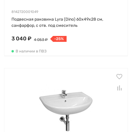
8142720001049
Подвесная раковина Lyrа (Dino) 60х49х28 см,
санфарфор, с отв. под смеситель
3 040 ₽
-25%
4 053 ₽
В наличии в ПВЗ