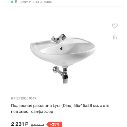
В наличии на складе
8142710001049
Подвесная раковина Lyrа (Dino) 55х45х28 см, с отв.
под смес., санфарфор
2 231 ₽
-25%
2 974 ₽