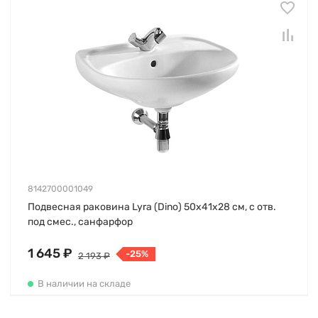
8142700001049
Подвесная раковина Lyrа (Dino) 50х41х28 см, с отв.
под смес., санфарфор
1 645 ₽
-25%
2 193 ₽
В наличии на складе